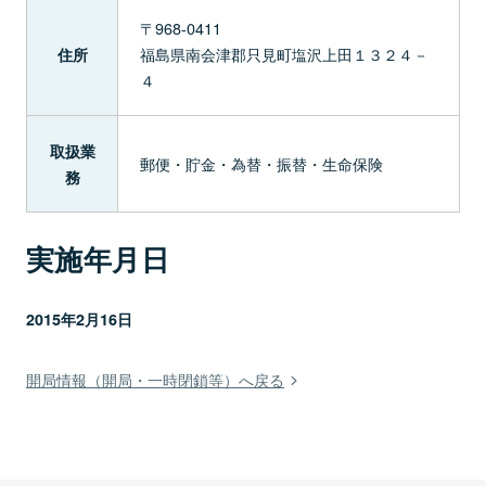
〒968-0411
福島県南会津郡只見町塩沢上田１３２４－
住所
４
取扱業
郵便・貯金・為替・振替・生命保険
務
実施年月日
2015年2月16日
開局情報（開局・一時閉鎖等）へ戻る