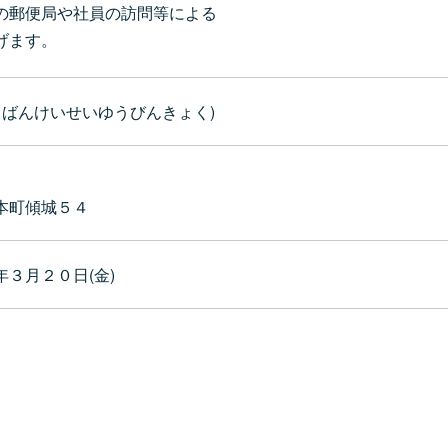
の郵便局や社員の訪問等による
げます。
うばんけいせいゆうびんきょく)
本町傾城５４
３月２０日(金)