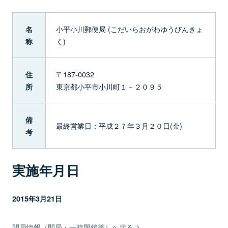
小平小川郵便局 (こだいらおがわゆうびんきょ
名
く)
称
〒187-0032
住
東京都小平市小川町１－２０９５
所
備
最終営業日：平成２７年３月２０日(金)
考
実施年月日
2015年3月21日
開局情報（開局・一時閉鎖等）へ戻る