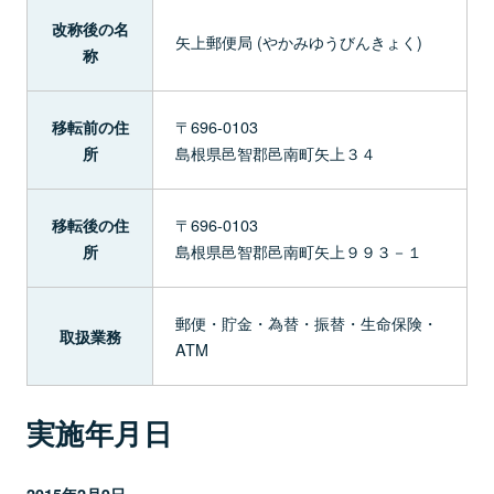
改称後の名
矢上郵便局 (やかみゆうびんきょく)
称
〒696-0103
移転前の住
島根県邑智郡邑南町矢上３４
所
〒696-0103
移転後の住
島根県邑智郡邑南町矢上９９３－１
所
郵便・貯金・為替・振替・生命保険・
取扱業務
ATM
実施年月日