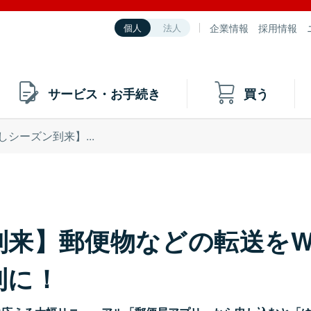
企業情報
採用情報
個人
法人
サービス・お手続き
買う
しシーズン到来】...
来】郵便物などの転送をW
利に！