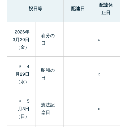
配達休
祝日等
配達日
止日
2026年
春分の
3月20日
○
日
（金）
〃 4
昭和の
月29日
○
日
（水）
〃 5
憲法記
月3日
○
念日
（日）