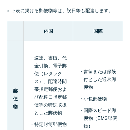
下表に掲げる郵便物等は、祝日等も配達します。
内国
国際
速達、書留、代
金引換、電子郵
書留または保険
便（レタック
付とした通常郵
ス）、配達時間
便物
帯指定郵便およ
郵
び配達日指定郵
小包郵便物
便
便等の特殊取扱
物
国際スピード郵
とした郵便物
便物（EMS郵便
特定封筒郵便物
物）