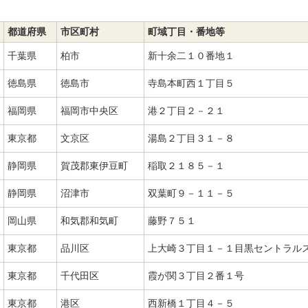
都道府県
市区町村
町域丁目・番地等
千葉県
柏市
新十余二１０番地１
徳島県
徳島市
寺島本町西１丁目５
福岡県
福岡市中央区
港２丁目２－２１
東京都
文京区
湯島２丁目３１－８
静岡県
賀茂郡東伊豆町
稲取２１８５－１
静岡県
沼津市
双葉町９－１１－５
岡山県
和気郡和気町
藤野７５１
東京都
品川区
上大崎３丁目１－１目黒セントラル
東京都
千代田区
霞が関３丁目２番１号
東京都
港区
西新橋１丁目４－５