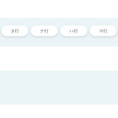
タ行
ナ行
ハ行
マ行