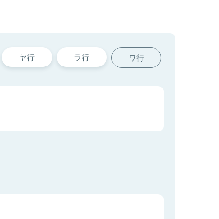
ヤ行
ラ行
ワ行