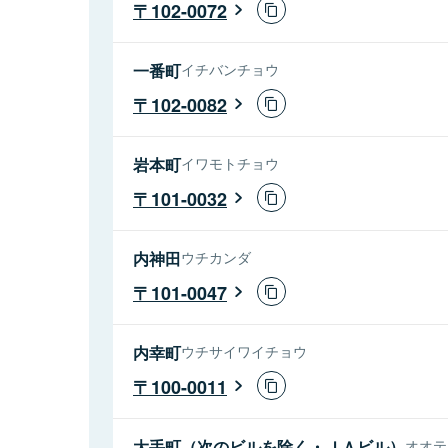
102-0072
一番町
イチバンチョウ
102-0082
岩本町
イワモトチョウ
101-0032
内神田
ウチカンダ
101-0047
内幸町
ウチサイワイチョウ
100-0011
大手町（次のビルを除く・ＪＡビル）
オオテ