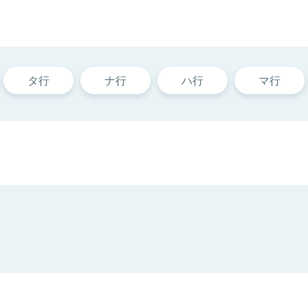
タ行
ナ行
ハ行
マ行