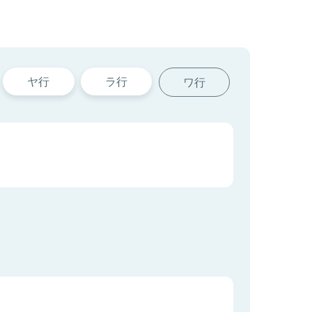
ヤ行
ラ行
ワ行