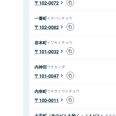
102-0072
一番町
イチバンチョウ
102-0082
岩本町
イワモトチョウ
101-0032
内神田
ウチカンダ
101-0047
内幸町
ウチサイワイチョウ
100-0011
大手町（次のビルを除く・ＪＡビル）
オオテ