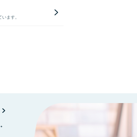
ています。
に。