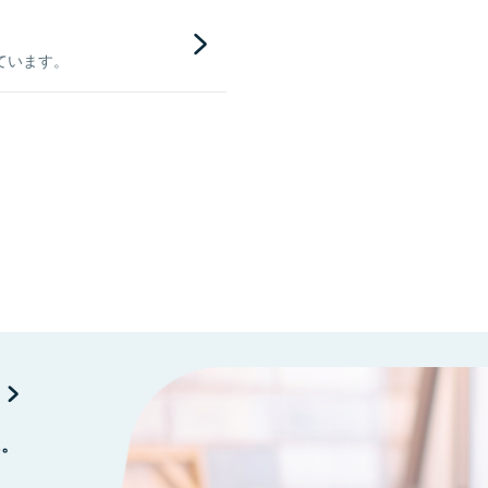
ています。
に。