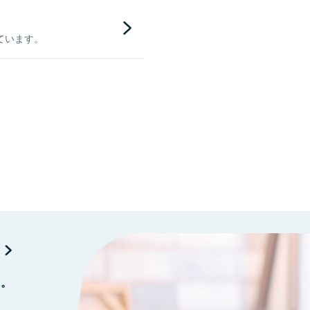
ています。
に。