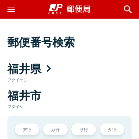
郵便番号検索
福井県
フクイケン
福井市
フクイシ
ア行
カ行
サ行
タ行