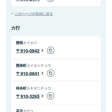
このページの先頭に戻る
カ行
開発
カイホツ
910-0842
開発町
カイホツチョウ
910-0841
柿谷町
カキダニチョウ
910-3265
花月
カゲツ