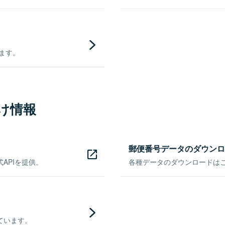
きます。
け情報
郵便番号データのダウンロ
APIを提供。
各種データのダウンロードはこち
ています。