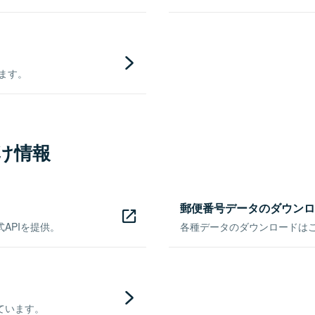
きます。
け情報
郵便番号データのダウンロ
APIを提供。
各種データのダウンロードはこち
ています。