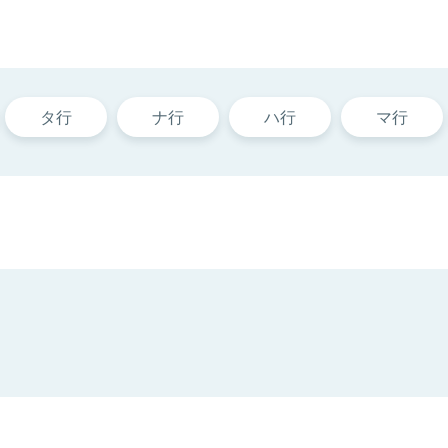
タ行
ナ行
ハ行
マ行