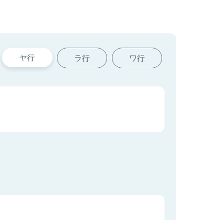
ヤ行
ラ行
ワ行