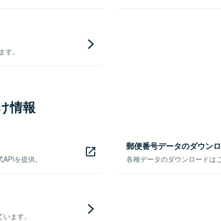
きます。
け情報
郵便番号データのダウンロ
APIを提供。
各種データのダウンロードはこち
ています。