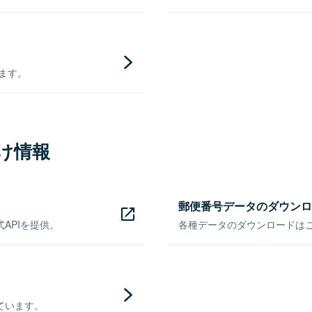
きます。
け情報
郵便番号データのダウンロ
APIを提供。
各種データのダウンロードはこち
ています。