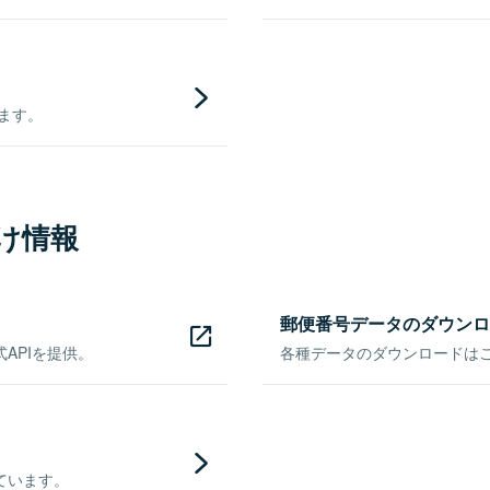
きます。
け情報
郵便番号データのダウンロ
APIを提供。
各種データのダウンロードはこち
ています。