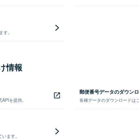
きます。
け情報
郵便番号データのダウンロ
APIを提供。
各種データのダウンロードはこち
ています。