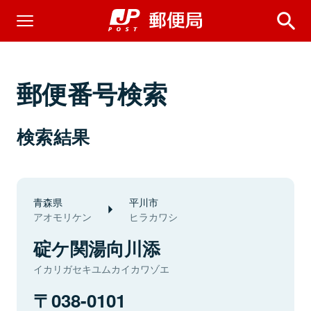
郵便番号検索
検索結果
青森県
平川市
アオモリケン
ヒラカワシ
碇ケ関湯向川添
イカリガセキユムカイカワゾエ
038-0101