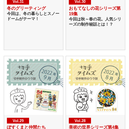
Vol.31
Vol.30
冬のグリーティング
おもてなしの花シリーズ第
19集
今回は、冬の暮らしとスノー
ドームがテーマ！
今回は秋～春の花。人気シリ
ーズの制作秘話とは！？
Vol.29
Vol.28
ぽすくまと仲間たち
美術の世界シリーズ第4集