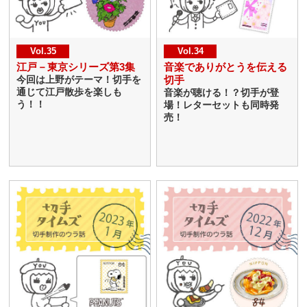
Vol.35
Vol.34
江戸－東京シリーズ第3集
音楽でありがとうを伝える
切手
今回は上野がテーマ！切手を
通じて江戸散歩を楽しも
音楽が聴ける！？切手が登
う！！
場！レターセットも同時発
売！