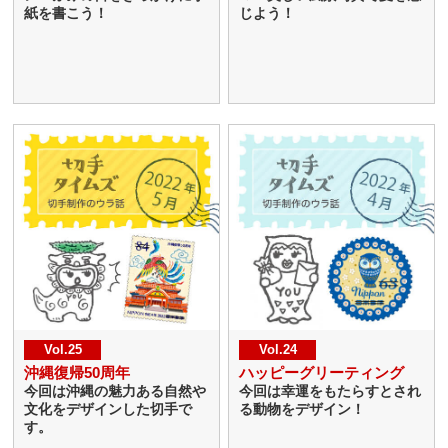
紙を書こう！
じよう！
Vol.25
Vol.24
沖縄復帰50周年
ハッピーグリーティング
今回は沖縄の魅力ある自然や
今回は幸運をもたらすとされ
文化をデザインした切手で
る動物をデザイン！
す。