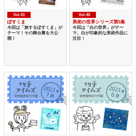
Vol.41
Vol.40
ぽすくま
美術の世界シリーズ第5集
今回は「旅するぽすくま」が
今回は「白の世界」がテー
テーマ！その舞台裏を大公
マ。白が印象的な美術作品に
開！
注目！