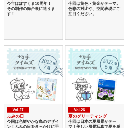
今年はぽすくま10周年！
今回は黄色・黄金がテーマ。
その制作の舞台裏に迫りま
色彩の対比や、空間表現にご
す！
注目ください。
Vol.27
Vol.26
ふみの日
夏のグリーティング
今回は色鮮やかな鳥のデザイ
今回は日本の夏風景がテー
ン！ふみの日をきっかけに手
マ！美しい風景写真で夏を感