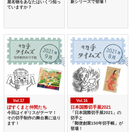
新シリーズで登場！
屋名物をあなたはいくつ知っ
ていますか？
Vol.17
Vol.16
ぽすくまと仲間たち
日本国際切手展2021
今回はイギリスがテーマ！
「日本国際切手展2021」の
その切手制作の舞台裏に迫り
切手と
ます！
「郵便創業150年切手帳」が
登場！