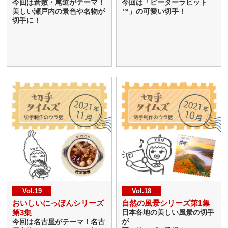
今回は倉敷・尾道がテーマ！
今回は「ピーターラビット
美しい瀬戸内の景色や名物が
™」の可愛い切手！
切手に！
Vol.19
Vol.18
おいしいにっぽんシリーズ
自然の風景シリーズ第1集
第3集
日本各地の美しい風景の切手
が
今回は名古屋がテーマ！名古