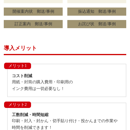
開催案内状 郵送/事例
振込通知 郵送/事例
訂正案内 郵送/事例
お詫び状 郵送/事例
導入メリット
メリット1
コスト削減
用紙・封筒の購入費用・印刷用の
インク費用は一切必要なし！
メリット2
工数削減・時間短縮
印刷・封入・封かん・切手貼り付け・投かんまでの作業や
時間を削減できます！