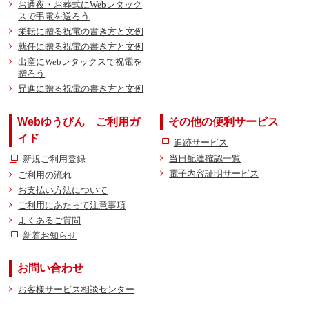
お通夜・お葬式にWebレタック
スで弔電を送ろう
栄転に贈る祝電の書き方と文例
就任に贈る祝電の書き方と文例
出産にWebレタックスで祝電を
贈ろう
昇進に贈る祝電の書き方と文例
Webゆうびん ご利用ガ
その他の便利サービス
イド
追跡サービス
当日配達確認一覧
新規ご利用登録
電子内容証明サービス
ご利用の流れ
お支払い方法について
ご利用にあたって注意事項
よくあるご質問
新着お知らせ
お問い合わせ
お客様サービス相談センター