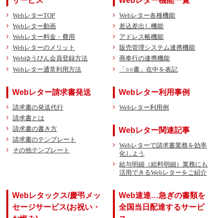
サービス
Webレター機能一覧
WebレターTOP
Webレター各種機能
Webレター動画
差込差出し機能
Webレター料金・費用
アドレス帳機能
Webレターのメリット
販売管理システム連携機能
Webゆうびん会員登録方法
商奉行の連携機能
Webレター通常利用方法
「○○書」在中を表記
Webレター請求書発送
Webレター利用事例
請求書の発送代行
Webレター利用例
請求書とは
請求書の書き方
Webレター関連記事
請求書のテンプレート
Webレターで請求書業務を効率
その他テンプレート
化しよう
給与明細（給料明細）業務にも
活用できるWebレターをご紹介
Webレタックス/慶弔メッ
Web速達…急ぎの書類を
セージサービス(お祝い・
全国当日配達するサービ