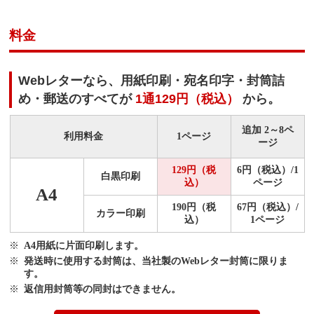
料金
Webレターなら、用紙印刷・宛名印字・封筒詰
め・郵送のすべてが
1通129円（税込）
から。
追加 2～8ペ
利用料金
1ページ
ージ
129円（税
6円（税込）/1
白黒印刷
込）
ページ
A4
190円（税
67円（税込）/
カラー印刷
込）
1ページ
A4用紙に片面印刷します。
発送時に使用する封筒は、当社製のWebレター封筒に限りま
す。
返信用封筒等の同封はできません。