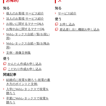
お悔み)
ス
知る
知る
個人のお客様 サービス紹介
サービス紹介
法人のお客様 サービス紹介
使う
お祝いに関するマナーQ&A
お申し込み
お悔やみに関するマナーQ&
差込差し出し機能お申し込み
Webレタックス台紙一覧(お祝い
用)
Webレタックス台紙一覧(お悔み
用)
文例・画像文例集
使う
かんたん作成お申し込み
こだわり作成お申し込み
関連記事
結婚式に祝電を贈ろう-祝電の書
き方のポイントと文例-
入学にWebレタックスで祝電を
贈ろう
卒業にWebレタックスで祝電を
贈ろう