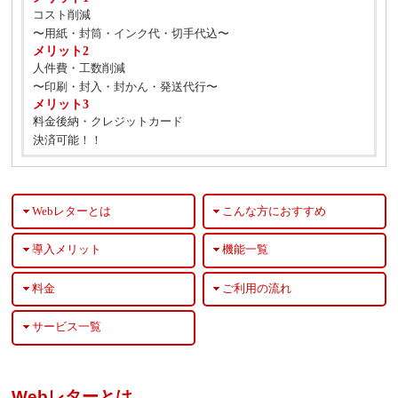
コスト削減
〜用紙・封筒・インク代・切手代込〜
メリット2
人件費・工数削減
〜印刷・封入・封かん・発送代行〜
メリット3
料金後納・クレジットカード
決済可能！！
Webレターとは
こんな方におすすめ
導入メリット
機能一覧
料金
ご利用の流れ
サービス一覧
Webレターとは