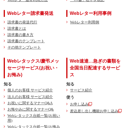
Webレター請求書発送
Webレター利用事例
請求書の発送代行
Webレター利用例
請求書とは
請求書の書き方
請求書のテンプレート
その他テンプレート
Webレタックス/慶弔メッ
Web速達…急ぎの書類を
セージサービス(お祝い・
全国当日配達するサービ
お悔み)
ス
知る
知る
個人のお客様 サービス紹介
サービス紹介
法人のお客様 サービス紹介
使う
お祝いに関するマナーQ&A
お申し込み
お悔やみに関するマナーQ&
差込差し出し機能お申し込み
Webレタックス台紙一覧(お祝い
用)
Webレタックス台紙一覧(お悔み