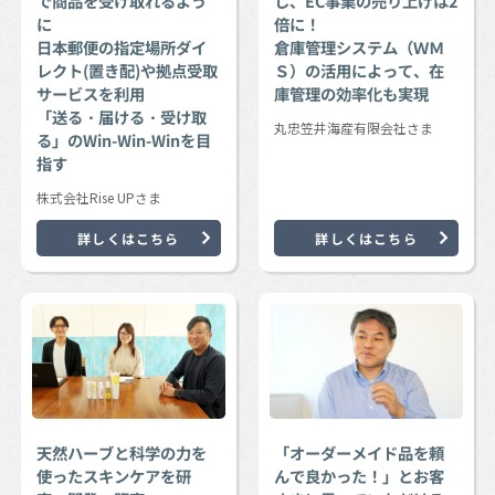
で商品を受け取れるよう
し、EC事業の売り上げは2
に
倍に！
日本郵便の指定場所ダイ
倉庫管理システム（ＷＭ
レクト(置き配)や拠点受取
Ｓ）の活用によって、在
サービスを利用
庫管理の効率化も実現
「送る・届ける・受け取
丸忠笠井海産有限会社さま
る」のWin-Win-Winを目
指す
株式会社Rise UPさま
詳しくはこちら
詳しくはこちら
天然ハーブと科学の力を
「オーダーメイド品を頼
使ったスキンケアを研
んで良かった！」とお客