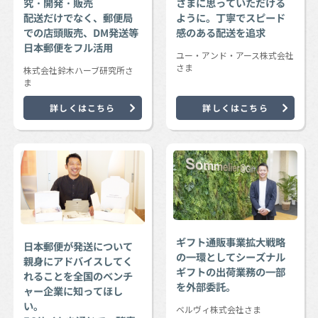
究・開発・販売
さまに思っていただける
配送だけでなく、郵便局
ように。丁寧でスピード
での店頭販売、DM発送等
感のある配送を追求
日本郵便をフル活用
ユー・アンド・アース株式会社
さま
株式会社鈴木ハーブ研究所さ
ま
詳しくはこちら
詳しくはこちら
ギフト通販事業拡大戦略
日本郵便が発送について
の一環としてシーズナル
親身にアドバイスしてく
ギフトの出荷業務の一部
れることを全国のベンチ
を外部委託。
ャー企業に知ってほし
い。
ベルヴィ株式会社さま