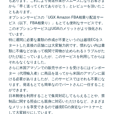
もあります。これにより発送作業がスムーズになりお客さま
から「早く送ってくれてありがとう」とレビューを頂いたこ
ともあります。
オプションサービスの「UGX Amazon FBA相乗り配送サー
ビス（以下、FBA相乗り）」もとても便利なサービスです。
このオプションサービスはUGXのメリットがより強化され
ています。
特に通関に必要な書類の作成が不要というのは越境ECをス
タートした直後の店舗には大変魅力的です。慣れない内は書
類に不備などがあって税関で荷物が止められるトラブルがた
びたび起こっていましたが、このサービスを利用してからは
それもなくなりました。
さらに米国アマゾンでの販売サポートを受けるにはインポー
ター（代理輸入者）に商品を送ってから米国のアマゾンに届
ける必要がありましたが、このサービスではそれも不要にな
ります。発送もとても簡単なのでパートさんに一任すること
ができます。
日本郵便を利用することで集荷対応してもらえることや、禁
制品に関する照会にも親身に対応いただけるなど、さまざま
なメリットを享受できるので越境ECの身近なパートナーと
して大変頼りにしています。