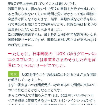
境ECで売上を伸ばしていくことは難しいです。
通関手続きは、慣れない中で英文の書類を自分で作成してい
ると信じられないくらいの時間と労力がかかって他の業務に
全然手が回らなくなります。結果、書類作成などに手を取ら
れて商品のお届けまでに時間がかかり、開始当時はお叱りの
言葉をいただいたこともありました。
次に関税の問題ですね。最も身近な海外宛て配送方法となる
国際郵便サービスですが、関税は原則お客さまが支払わなけ
ればなりません。
たしかに。日本郵便の「UGX（ゆうグローバル
エクスプレス）」は事業者さまのそうした声を背
景につくられたサービスでした。
穴沢
UGXを使うことで越境ECにおけるさまざまな問題
が解決していきました。
まず一番大きいのは関税元払いが出来るので関税の支払いに
ついて悩むことがなくなることです。
さらにWeb上で情報を入力すれば、発送用ラベルやインボ
イスを簡単に作成できるサービス（オンラインシッピング）