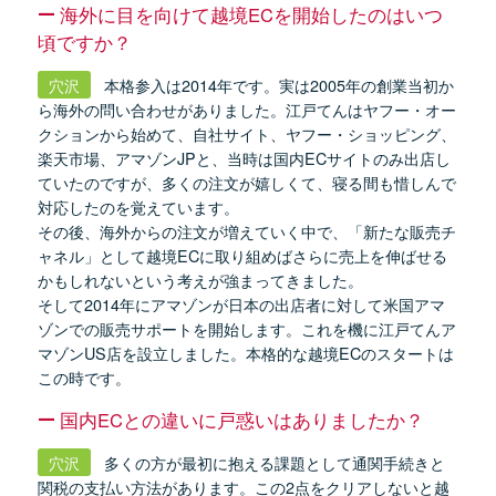
海外に目を向けて越境ECを開始したのはいつ
頃ですか？
穴沢
本格参入は2014年です。実は2005年の創業当初か
ら海外の問い合わせがありました。江戸てんはヤフー・オー
クションから始めて、自社サイト、ヤフー・ショッピング、
楽天市場、アマゾンJPと、当時は国内ECサイトのみ出店し
ていたのですが、多くの注文が嬉しくて、寝る間も惜しんで
対応したのを覚えています。
その後、海外からの注文が増えていく中で、「新たな販売チ
ャネル」として越境ECに取り組めばさらに売上を伸ばせる
かもしれないという考えが強まってきました。
そして2014年にアマゾンが日本の出店者に対して米国アマ
ゾンでの販売サポートを開始します。これを機に江戸てんア
マゾンUS店を設立しました。本格的な越境ECのスタートは
この時です。
国内ECとの違いに戸惑いはありましたか？
穴沢
多くの方が最初に抱える課題として通関手続きと
関税の支払い方法があります。この2点をクリアしないと越