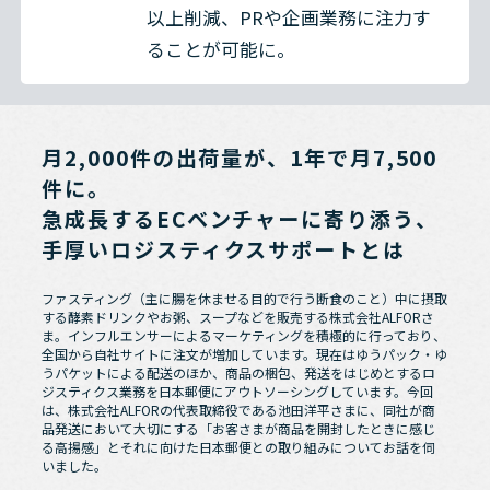
以上削減、PRや企画業務に注力す
ることが可能に。
月2,000件の出荷量が、1年で月7,500
件に。
急成長するECベンチャーに寄り添う、
手厚いロジスティクスサポートとは
ファスティング（主に腸を休ませる目的で行う断食のこと）中に摂取
する酵素ドリンクやお粥、スープなどを販売する株式会社ALFORさ
ま。インフルエンサーによるマーケティングを積極的に行っており、
全国から自社サイトに注文が増加しています。現在はゆうパック・ゆ
うパケットによる配送のほか、商品の梱包、発送をはじめとするロ
ジスティクス業務を日本郵便にアウトソーシングしています。今回
は、株式会社ALFORの代表取締役である池田洋平さまに、同社が商
品発送において大切にする「お客さまが商品を開封したときに感じ
る高揚感」とそれに向けた日本郵便との取り組みについてお話を伺
いました。