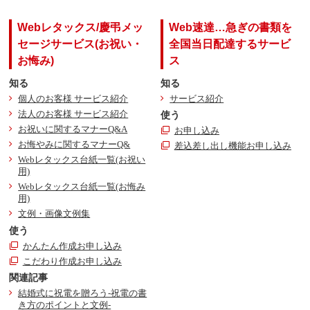
Webレタックス/慶弔メッ
Web速達…急ぎの書類を
セージサービス(お祝い・
全国当日配達するサービ
お悔み)
ス
知る
知る
個人のお客様 サービス紹介
サービス紹介
法人のお客様 サービス紹介
使う
お祝いに関するマナーQ&A
お申し込み
お悔やみに関するマナーQ&
差込差し出し機能お申し込み
Webレタックス台紙一覧(お祝い
用)
Webレタックス台紙一覧(お悔み
用)
文例・画像文例集
使う
かんたん作成お申し込み
こだわり作成お申し込み
関連記事
結婚式に祝電を贈ろう-祝電の書
き方のポイントと文例-