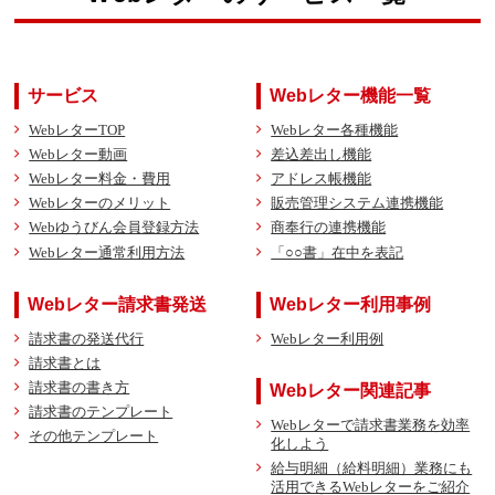
サービス
Webレター機能一覧
WebレターTOP
Webレター各種機能
Webレター動画
差込差出し機能
Webレター料金・費用
アドレス帳機能
Webレターのメリット
販売管理システム連携機能
Webゆうびん会員登録方法
商奉行の連携機能
Webレター通常利用方法
「○○書」在中を表記
Webレター請求書発送
Webレター利用事例
請求書の発送代行
Webレター利用例
請求書とは
請求書の書き方
Webレター関連記事
請求書のテンプレート
Webレターで請求書業務を効率
その他テンプレート
化しよう
給与明細（給料明細）業務にも
活用できるWebレターをご紹介