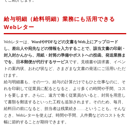
てご紹介します。
給与明細（給料明細）業務にも活用できる
Webレター
Webレターは、
WordやPDFなどの文書をWeb上にアップロード
し、差出人や宛先などの情報を入力することで、該当文書の印刷・
封入封かんから、用紙・封筒の準備やポストへの投函、発送業務ま
でを、日本郵便が代行するサービス
です。見積書や請求書、イベン
トの案内状、おわび状など、さまざまな文書の発送にご活用いただ
けます。
給与明細書も、その一つ。給与の計算だけでもひと仕事なのに、そ
れを印刷して従業員に配るとなると、より多くの時間や手間、コス
トを要します。さらに、遠方で働く従業員がいると、封筒を用意し
て書類を郵送するといった工程も追加されます。そのため、毎月、
給料日の前になると、担当者は残業続き……ということも。そんな
とき、Webレターを使えば、時間や手間、人件費などのコストを大
幅に節約することが期待できます。