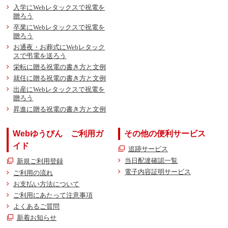
入学にWebレタックスで祝電を
贈ろう
卒業にWebレタックスで祝電を
贈ろう
お通夜・お葬式にWebレタック
スで弔電を送ろう
栄転に贈る祝電の書き方と文例
就任に贈る祝電の書き方と文例
出産にWebレタックスで祝電を
贈ろう
昇進に贈る祝電の書き方と文例
Webゆうびん ご利用ガ
その他の便利サービス
イド
追跡サービス
当日配達確認一覧
新規ご利用登録
電子内容証明サービス
ご利用の流れ
お支払い方法について
ご利用にあたって注意事項
よくあるご質問
新着お知らせ