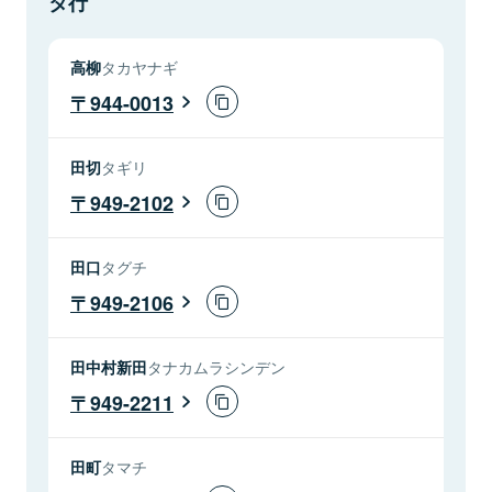
タ行
高柳
タカヤナギ
944-0013
田切
タギリ
949-2102
田口
タグチ
949-2106
田中村新田
タナカムラシンデン
949-2211
田町
タマチ