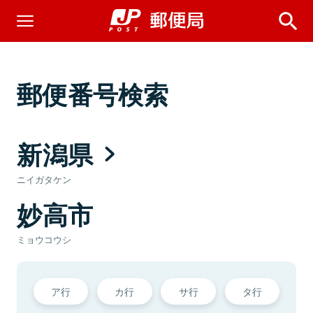
郵便番号検索
新潟県
ニイガタケン
妙高市
ミョウコウシ
ア行
カ行
サ行
タ行