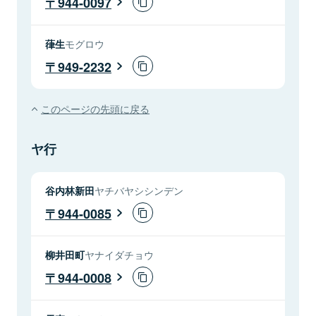
944-0097
葎生
モグロウ
949-2232
このページの先頭に戻る
ヤ行
谷内林新田
ヤチバヤシシンデン
944-0085
柳井田町
ヤナイダチョウ
944-0008