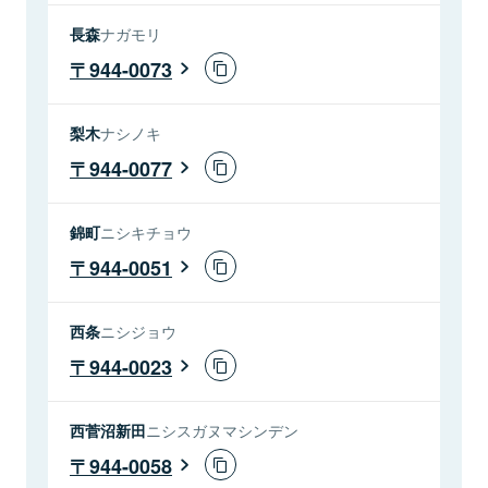
長森
ナガモリ
944-0073
梨木
ナシノキ
944-0077
錦町
ニシキチョウ
944-0051
西条
ニシジョウ
944-0023
西菅沼新田
ニシスガヌマシンデン
944-0058