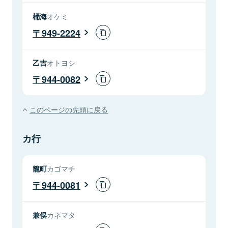
桶海
オケミ
949-2224
乙吉
オトヨシ
944-0082
このページの先頭に戻る
カ行
籠町
カゴマチ
944-0081
兼俣
カネマタ