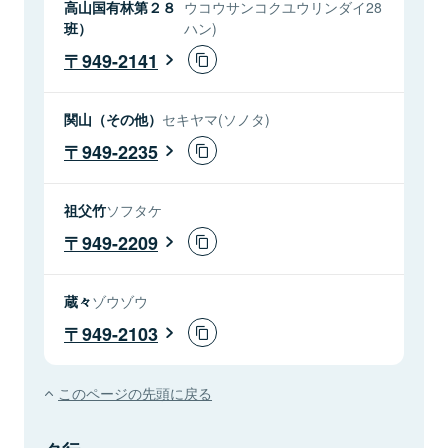
高山国有林第２８
ウコウサンコクユウリンダイ28
班）
ハン)
949-2141
関山（その他）
セキヤマ(ソノタ)
949-2235
祖父竹
ソフタケ
949-2209
蔵々
ゾウゾウ
949-2103
このページの先頭に戻る