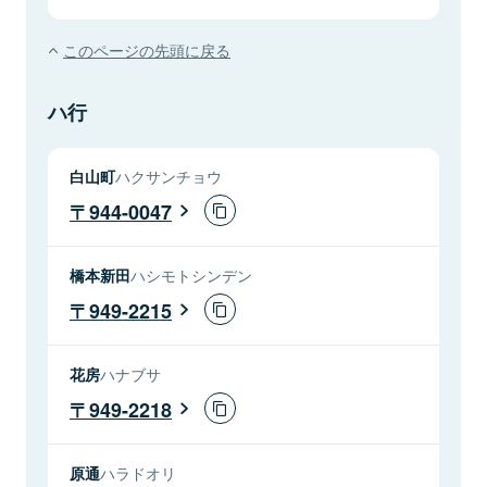
このページの先頭に戻る
ハ行
白山町
ハクサンチョウ
944-0047
橋本新田
ハシモトシンデン
949-2215
花房
ハナブサ
949-2218
原通
ハラドオリ