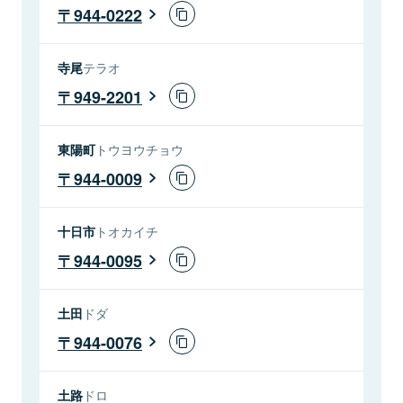
944-0222
寺尾
テラオ
949-2201
東陽町
トウヨウチョウ
944-0009
十日市
トオカイチ
944-0095
土田
ドダ
944-0076
土路
ドロ