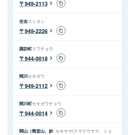
949-2113
住吉
スミヨシ
949-2226
諏訪町
スワチョウ
944-0018
関川
セキガワ
949-2112
関川町
セキガワチョウ
944-0014
関山（熊堂山、妙
セキヤマ(クマドウヤマ、ミョ