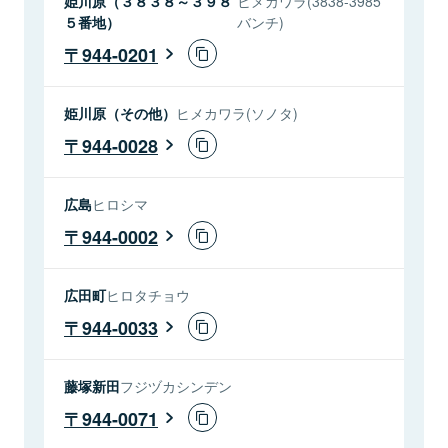
姫川原（３８３８～３９８
ヒメカワラ(3838-3985
５番地）
バンチ)
944-0201
姫川原（その他）
ヒメカワラ(ソノタ)
944-0028
広島
ヒロシマ
944-0002
広田町
ヒロタチョウ
944-0033
藤塚新田
フジヅカシンデン
944-0071