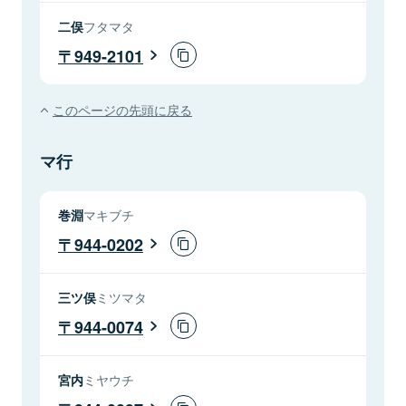
二俣
フタマタ
949-2101
このページの先頭に戻る
マ行
巻淵
マキブチ
944-0202
三ツ俣
ミツマタ
944-0074
宮内
ミヤウチ