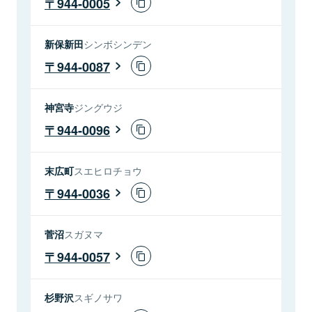
944-0005
新保新田
シンボシンデン
944-0087
神宮寺
ジングウジ
944-0096
末広町
スエヒロチョウ
944-0036
菅沼
スガヌマ
944-0057
杉野沢
スギノサワ