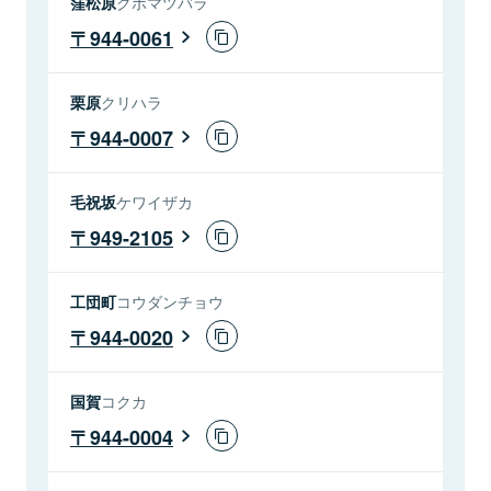
窪松原
クボマツバラ
944-0061
栗原
クリハラ
944-0007
毛祝坂
ケワイザカ
949-2105
工団町
コウダンチョウ
944-0020
国賀
コクカ
944-0004