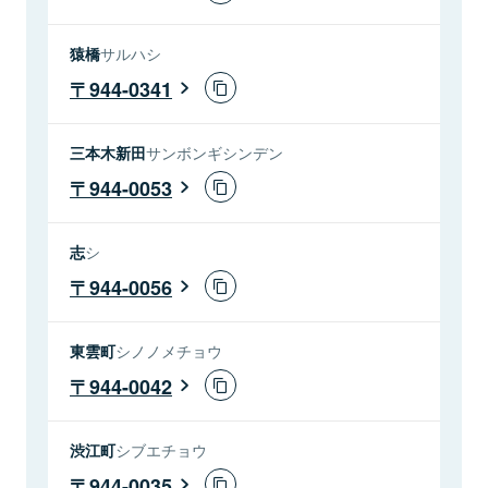
猿橋
サルハシ
944-0341
三本木新田
サンボンギシンデン
944-0053
志
シ
944-0056
東雲町
シノノメチョウ
944-0042
渋江町
シブエチョウ
944-0035