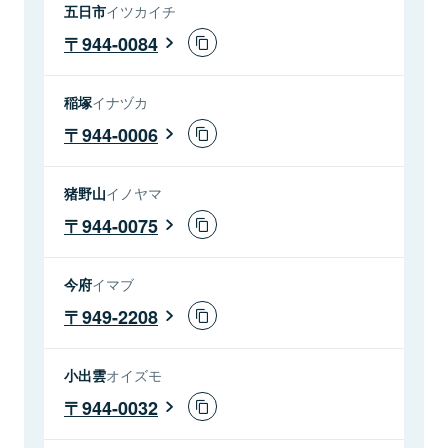
五日市
イツカイチ
944-0084
稲塚
イナヅカ
944-0006
猪野山
イノヤマ
944-0075
今府
イマブ
949-2208
小出雲
オイズモ
944-0032