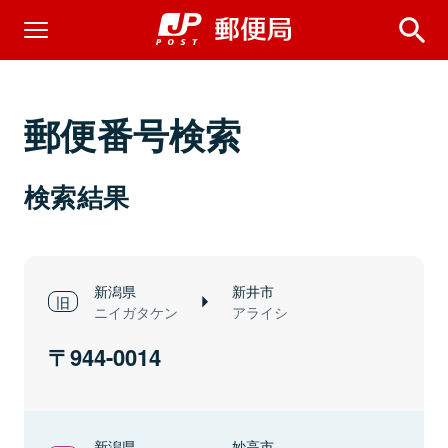
郵便番号検索
検索結果
新潟県
新井市
ニイガタケン
アライシ
944-0014
新潟県
妙高市