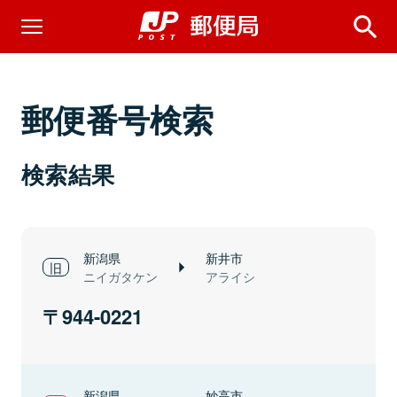
郵便番号検索
検索結果
新潟県
新井市
ニイガタケン
アライシ
944-0221
新潟県
妙高市