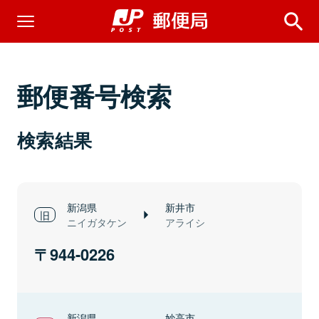
郵便番号検索
検索結果
新潟県
新井市
ニイガタケン
アライシ
944-0226
新潟県
妙高市