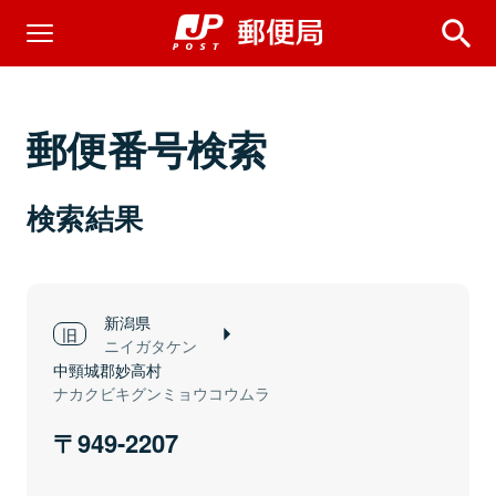
郵便番号検索
検索結果
新潟県
ニイガタケン
中頸城郡妙高村
ナカクビキグンミョウコウムラ
949-2207