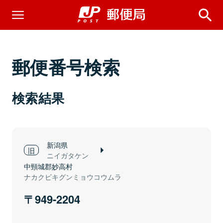
郵便番号検索
検索結果
新潟県
ニイガタケン
中頸城郡妙高村
ナカクビキグンミョウコウムラ
949-2204