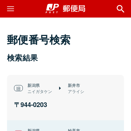
郵便番号検索
検索結果
新潟県
新井市
ニイガタケン
アライシ
944-0203
新潟県
妙高市