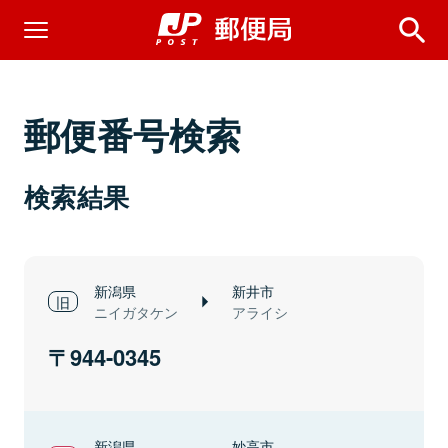
郵便番号検索
検索結果
新潟県
新井市
ニイガタケン
アライシ
944-0345
新潟県
妙高市