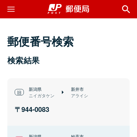
郵便番号検索
検索結果
新潟県
新井市
ニイガタケン
アライシ
944-0083
新潟県
妙高市