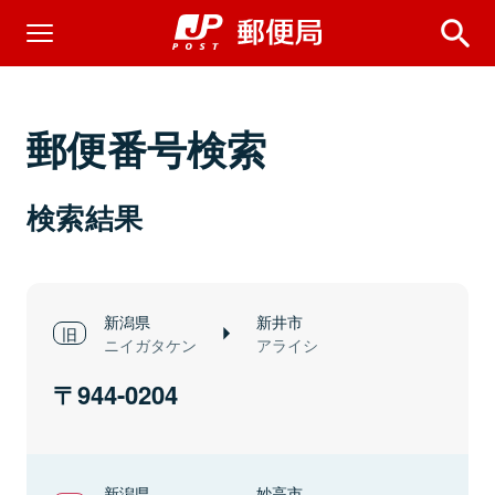
郵便番号検索
検索結果
新潟県
新井市
ニイガタケン
アライシ
944-0204
新潟県
妙高市