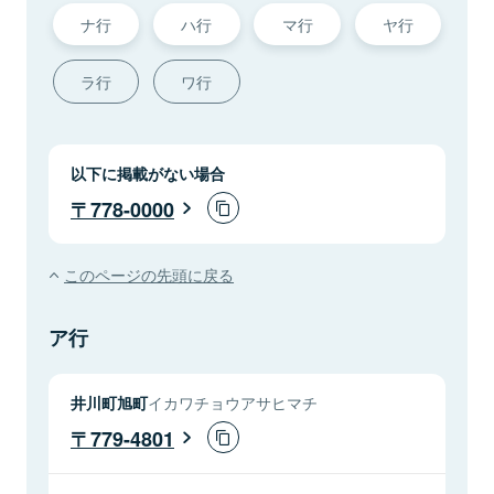
ナ行
ハ行
マ行
ヤ行
ラ行
ワ行
以下に掲載がない場合
778-0000
このページの先頭に戻る
ア行
井川町旭町
イカワチョウアサヒマチ
779-4801