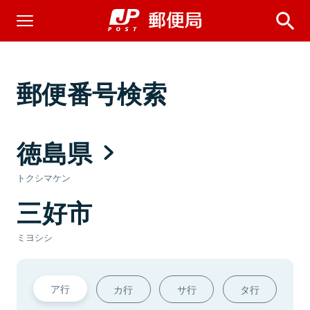
郵便番号検索
徳島県
トクシマケン
三好市
ミヨシシ
ア行
カ行
サ行
タ行