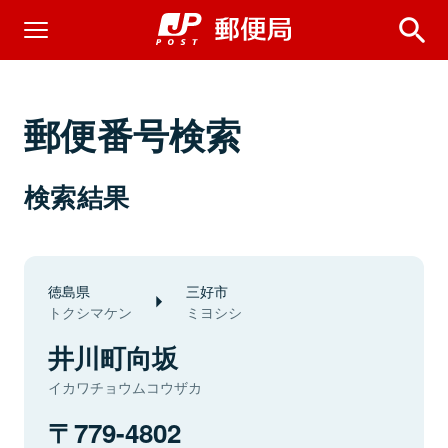
郵便番号検索
検索結果
徳島県
三好市
トクシマケン
ミヨシシ
井川町向坂
イカワチョウムコウザカ
779-4802