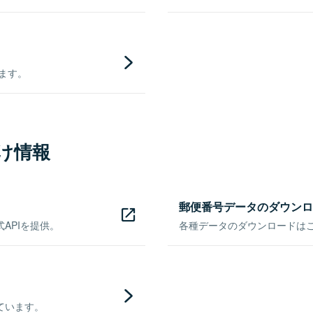
きます。
け情報
郵便番号データのダウンロ
APIを提供。
各種データのダウンロードはこち
ています。