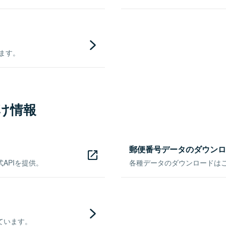
きます。
け情報
郵便番号データのダウンロ
APIを提供。
各種データのダウンロードはこち
ています。