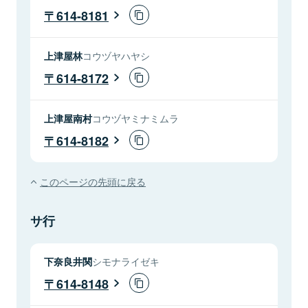
614-8181
上津屋林
コウヅヤハヤシ
614-8172
上津屋南村
コウヅヤミナミムラ
614-8182
このページの先頭に戻る
サ行
下奈良井関
シモナライゼキ
614-8148