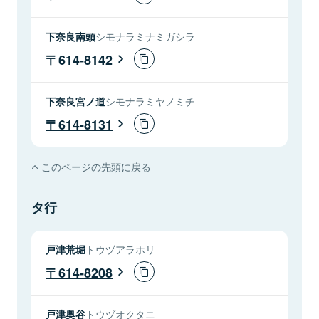
下奈良南頭
シモナラミナミガシラ
614-8142
下奈良宮ノ道
シモナラミヤノミチ
614-8131
このページの先頭に戻る
タ行
戸津荒堀
トウヅアラホリ
614-8208
戸津奥谷
トウヅオクタニ