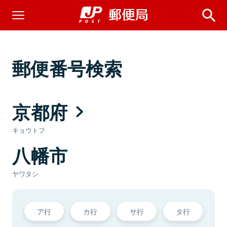
郵便番号検索
京都府
キョウトフ
八幡市
ヤワタシ
ア行
カ行
サ行
タ行