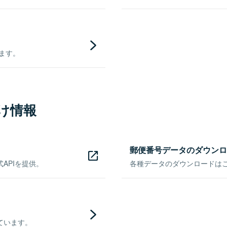
きます。
け情報
郵便番号データのダウンロ
APIを提供。
各種データのダウンロードはこち
ています。