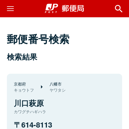
郵便番号検索
検索結果
京都府
八幡市
キョウトフ
ヤワタシ
川口萩原
カワグチハギハラ
614-8113