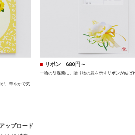
■
リボン
680円～
一輪の胡蝶蘭に、贈り物の意を示すリボンが結ば
調が、華やかで気
をアップロード