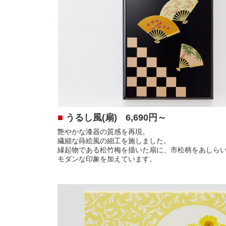
■
うるし風(扇)
6,690円～
艶やかな漆器の質感を再現。
繊細な蒔絵風の細工を施しました。
縁起物である松竹梅を描いた扇に、市松柄をあしら
モダンな印象を加えています。