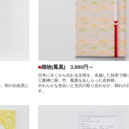
■
織物(鳳凰)
3,980円～
日本に古くから伝わる文様を、卓越した技術で織
三重襷に桐、竹、鳳凰をあしらった吉祥柄。
い、和の伝統美に
やわらかな色合いと光沢の取り合わせが、晴れの
す。