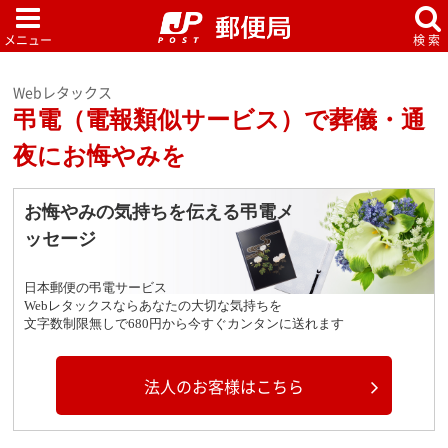
Webレタックス
弔電（電報類似サービス）で葬儀・通
夜にお悔やみを
お悔やみの気持ちを伝える弔電メ
ッセージ
日本郵便の弔電サービス
Webレタックスならあなたの大切な気持ちを
文字数制限無しで680円から今すぐカンタンに送れます
法人のお客様はこちら