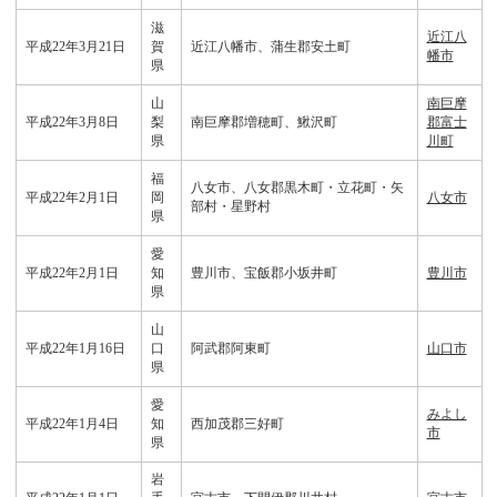
滋
近江八
平成22年3月21日
賀
近江八幡市、蒲生郡安土町
幡市
県
山
南巨摩
平成22年3月8日
梨
南巨摩郡増穂町、鰍沢町
郡富士
県
川町
福
八女市、八女郡黒木町・立花町・矢
平成22年2月1日
岡
八女市
部村・星野村
県
愛
平成22年2月1日
知
豊川市、宝飯郡小坂井町
豊川市
県
山
平成22年1月16日
口
阿武郡阿東町
山口市
県
愛
みよし
平成22年1月4日
知
西加茂郡三好町
市
県
岩