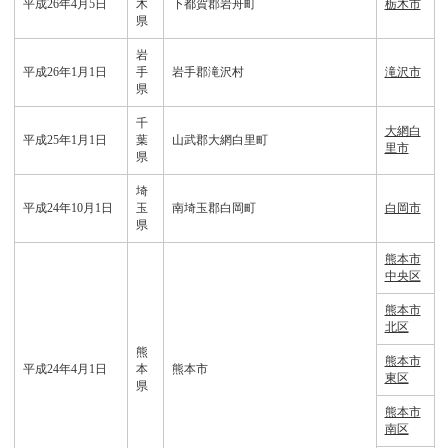
平成26年4月5日
木
下都賀郡岩舟町
栃木市
県
岩
平成26年1月1日
手
岩手郡滝沢村
滝沢市
県
千
大網白
平成25年1月1日
葉
山武郡大網白里町
里市
県
埼
平成24年10月1日
玉
南埼玉郡白岡町
白岡市
県
熊本市
中央区
熊本市
北区
熊
熊本市
平成24年4月1日
本
熊本市
東区
県
熊本市
南区