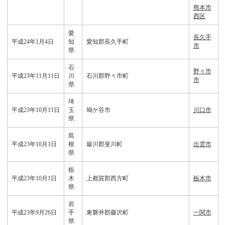
熊本市
西区
愛
長久手
平成24年1月4日
知
愛知郡長久手町
市
県
石
野々市
平成23年11月11日
川
石川郡野々市町
市
県
埼
平成23年10月11日
玉
鳩ケ谷市
川口市
県
島
平成23年10月1日
根
簸川郡斐川町
出雲市
県
栃
平成23年10月1日
木
上都賀郡西方町
栃木市
県
岩
平成23年9月26日
手
東磐井郡藤沢町
一関市
県