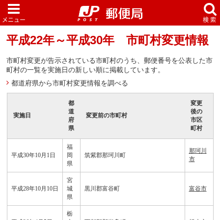
平成22年～平成30年 市町村変更情報
市町村変更が告示されている市町村のうち、郵便番号を公表した市
町村の一覧を実施日の新しい順に掲載しています。
都道府県から市町村変更情報を調べる
都
変更
道
後の
実施日
変更前の市町村
府
市区
県
町村
福
那珂川
平成30年10月1日
岡
筑紫郡那珂川町
市
県
宮
平成28年10月10日
城
黒川郡富谷町
富谷市
県
栃