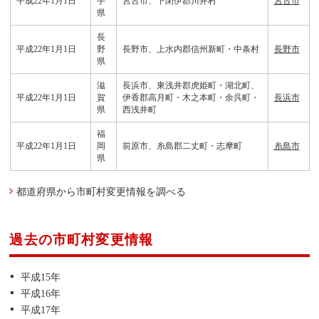
平成22年1月1日
手
宮古市、下閉伊郡川井村
宮古市
県
長
平成22年1月1日
野
長野市、上水内郡信州新町・中条村
長野市
県
滋
長浜市、東浅井郡虎姫町・湖北町、
平成22年1月1日
賀
伊香郡高月町・木之本町・余呉町・
長浜市
県
西浅井町
福
平成22年1月1日
岡
前原市、糸島郡二丈町・志摩町
糸島市
県
都道府県から市町村変更情報を調べる
過去の市町村変更情報
平成15年
平成16年
平成17年