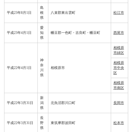
島
平成23年8月1日
根
八束郡東出雲町
松江市
県
愛
平成23年4月1日
知
幡豆郡一色町・吉良町・幡豆町
西尾市
県
相模原
市緑区
神
相模原
奈
平成22年4月1日
相模原市
市中央
川
区
県
相模原
市南区
新
平成22年3月31日
潟
北魚沼郡川口町
長岡市
県
長
平成22年3月31日
野
東筑摩郡波田町
松本市
県