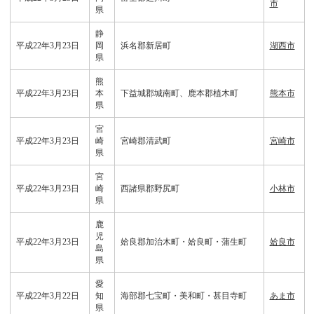
市
県
静
平成22年3月23日
岡
浜名郡新居町
湖西市
県
熊
平成22年3月23日
本
下益城郡城南町、鹿本郡植木町
熊本市
県
宮
平成22年3月23日
崎
宮崎郡清武町
宮崎市
県
宮
平成22年3月23日
崎
西諸県郡野尻町
小林市
県
鹿
児
平成22年3月23日
姶良郡加治木町・姶良町・蒲生町
姶良市
島
県
愛
平成22年3月22日
知
海部郡七宝町・美和町・甚目寺町
あま市
県