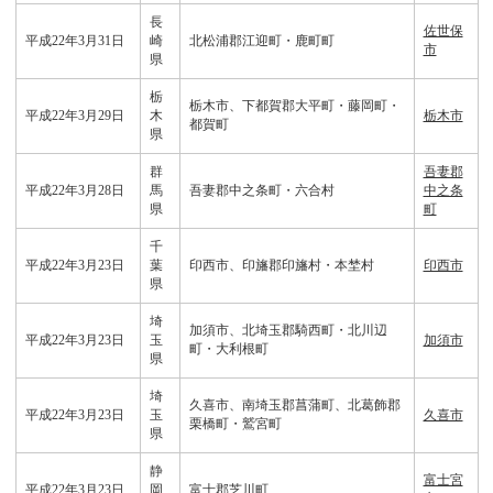
長
佐世保
平成22年3月31日
崎
北松浦郡江迎町・鹿町町
市
県
栃
栃木市、下都賀郡大平町・藤岡町・
平成22年3月29日
木
栃木市
都賀町
県
群
吾妻郡
平成22年3月28日
馬
吾妻郡中之条町・六合村
中之条
県
町
千
平成22年3月23日
葉
印西市、印旛郡印旛村・本埜村
印西市
県
埼
加須市、北埼玉郡騎西町・北川辺
平成22年3月23日
玉
加須市
町・大利根町
県
埼
久喜市、南埼玉郡菖蒲町、北葛飾郡
平成22年3月23日
玉
久喜市
栗橋町・鷲宮町
県
静
富士宮
平成22年3月23日
岡
富士郡芝川町