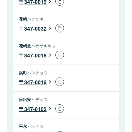
347-0019
花崎
ハナサキ
347-0032
花崎北
ハナサキキタ
347-0016
浜町
ハマチョウ
347-0018
日出安
ヒデヤス
347-0102
平永
ヒラナガ