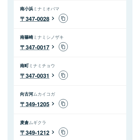
南小浜
ミナミオバマ
347-0028
南篠崎
ミナミシノザキ
347-0017
南町
ミナミチョウ
347-0031
向古河
ムカイコガ
349-1205
麦倉
ムギクラ
349-1212