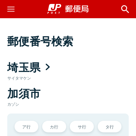
郵便番号検索
埼玉県
サイタマケン
加須市
カゾシ
ア行
カ行
サ行
タ行