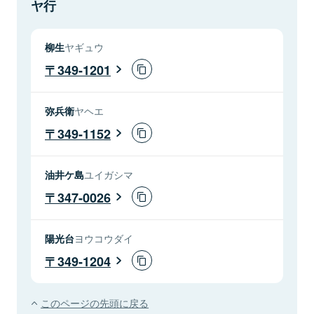
ヤ行
柳生
ヤギュウ
349-1201
弥兵衛
ヤヘエ
349-1152
油井ケ島
ユイガシマ
347-0026
陽光台
ヨウコウダイ
349-1204
このページの先頭に戻る