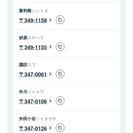
新利根
シントネ
349-1158
砂原
スナハラ
349-1155
諏訪
スワ
347-0061
外川
ソトカワ
347-0106
外田ケ谷
ソトタガヤ
347-0126