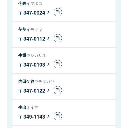
今鉾
イマボコ
347-0024
芋茎
イモグキ
347-0112
牛重
ウシガサネ
347-0103
内田ケ谷
ウチタガヤ
347-0122
生出
オイデ
349-1143