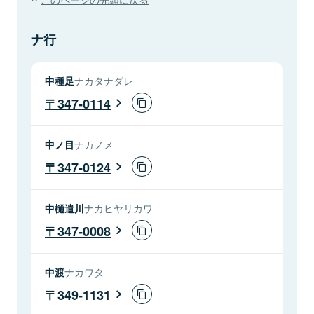
ナ行
中種足
ナカタナダレ
347-0114
中ノ目
ナカノメ
347-0124
中樋遣川
ナカヒヤリカワ
347-0008
中渡
ナカワタ
349-1131