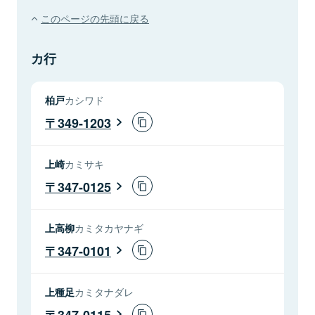
このページの先頭に戻る
カ行
柏戸
カシワド
349-1203
上崎
カミサキ
347-0125
上高柳
カミタカヤナギ
347-0101
上種足
カミタナダレ
347-0115