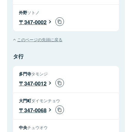
外野
ソトノ
347-0002
このページの先頭に戻る
タ行
多門寺
タモンジ
347-0012
大門町
ダイモンチョウ
347-0068
中央
チュウオウ