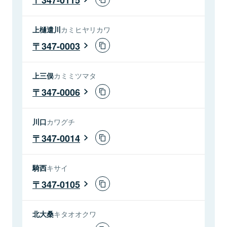
上樋遣川
カミヒヤリカワ
347-0003
上三俣
カミミツマタ
347-0006
川口
カワグチ
347-0014
騎西
キサイ
347-0105
北大桑
キタオオクワ