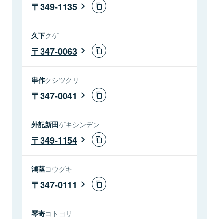
349-1135
久下
クゲ
347-0063
串作
クシツクリ
347-0041
外記新田
ゲキシンデン
349-1154
鴻茎
コウグキ
347-0111
琴寄
コトヨリ