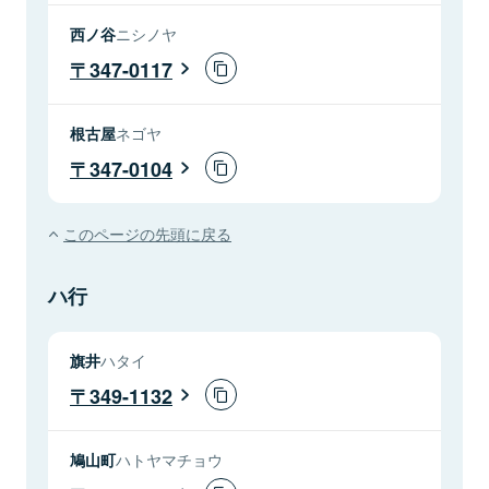
西ノ谷
ニシノヤ
347-0117
根古屋
ネゴヤ
347-0104
このページの先頭に戻る
ハ行
旗井
ハタイ
349-1132
鳩山町
ハトヤマチョウ