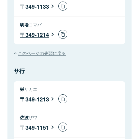
349-1133
駒場
コマバ
349-1214
このページの先頭に戻る
サ行
栄
サカエ
349-1213
佐波
ザワ
349-1151