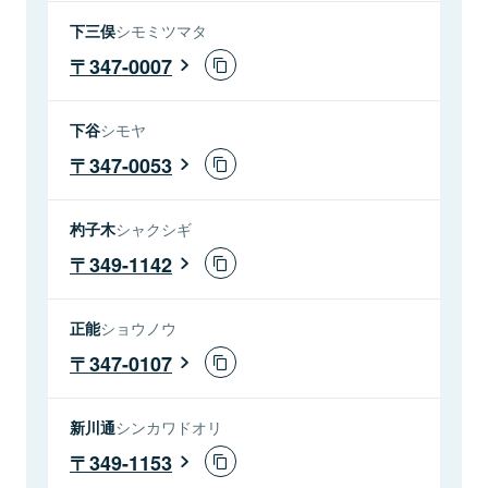
下三俣
シモミツマタ
347-0007
下谷
シモヤ
347-0053
杓子木
シャクシギ
349-1142
正能
ショウノウ
347-0107
新川通
シンカワドオリ
349-1153