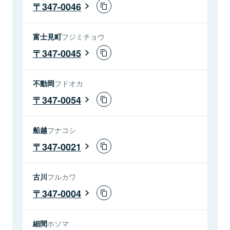
347-0046
富士見町
フジミチョウ
347-0045
不動岡
フドオカ
347-0054
船越
フナコシ
347-0021
古川
フルカワ
347-0004
細間
ホソマ