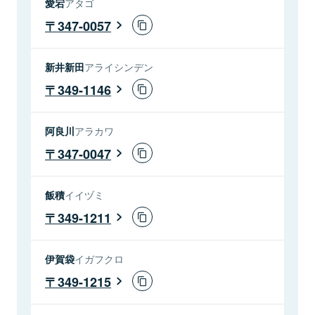
愛宕
アタゴ
347-0057
新井新田
アライシンデン
349-1146
阿良川
アラカワ
347-0047
飯積
イイヅミ
349-1211
伊賀袋
イガフクロ
349-1215