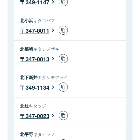
349-1147
北小浜
キタコバマ
347-0011
北篠崎
キタシノザキ
347-0013
北下新井
キタシモアライ
349-1134
北辻
キタツジ
347-0023
北平野
キタヒラノ