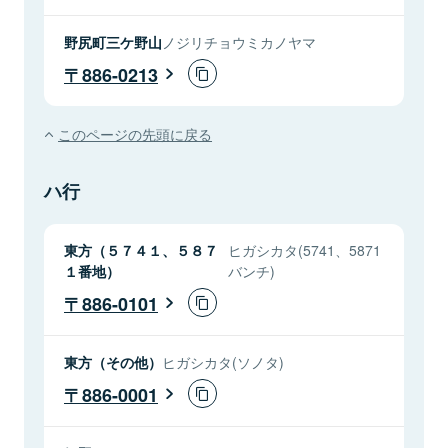
野尻町三ケ野山
ノジリチョウミカノヤマ
886-0213
このページの先頭に戻る
ハ行
東方（５７４１、５８７
ヒガシカタ(5741、5871
１番地）
バンチ)
886-0101
東方（その他）
ヒガシカタ(ソノタ)
886-0001