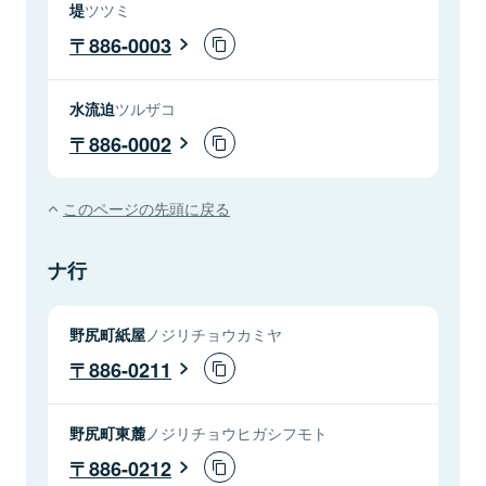
堤
ツツミ
886-0003
水流迫
ツルザコ
886-0002
このページの先頭に戻る
ナ行
野尻町紙屋
ノジリチョウカミヤ
886-0211
野尻町東麓
ノジリチョウヒガシフモト
886-0212