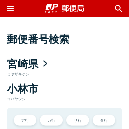
郵便番号検索
宮崎県
ミヤザキケン
小林市
コバヤシシ
ア行
カ行
サ行
タ行